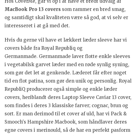
Hos CoverMe, går vi op i at have et bredt udvalg af
MacBook Pro 13 covers
som rammer en bred smag,
og samtidigt skal kvaliteten være så god, at vi selv er
interesseret i at gå med det.
Hvis du gerne vil have et lækkert læder sleeve har vi
covers både fra Royal Republiq og
Germanmade.
Germanmade laver flotte enkle sleeves
i vegetabilsk garvet læder med en røde synlig syning,
som gør det let at genkende. Læderet får efter noget
tid en flot patina, som gør den unik og personlig. Royal
RepubliQ producerer også simple og enkle læder
covers, heriblandt deres Laptop Sleeve Caviar 13 cover,
som findes i deres 3 klassiske farver; cognac, brun og
sort. Er man derimod til et cover af uld, har vi Pack &
Smooch's Hampshire Macbook, som håndlaver deres
egne covers i merinould, så de har en perfekt pasform