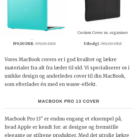
HardShell Pro 13" (USB-C) - Calypso
Corium Cover m. organiser
blue
199,00 DKK
399,00 DKK
Udsolgt
780,00 DKK
Vores MacBook covers er i god kvalitet og lækre
materialer fra alt fra læder til uld. Vi specialiserer os i
unikke design og anderledes cover til din MacBook,
som efterlader én med en wauw-effekt.
MACBOOK PRO 13 COVER
Macbook Pro 13" er endnu engang et eksempel på,
hvad Apple er kendt for: at designe og fremstille
elegante og stilrene produkter. Med det utrolig lækre