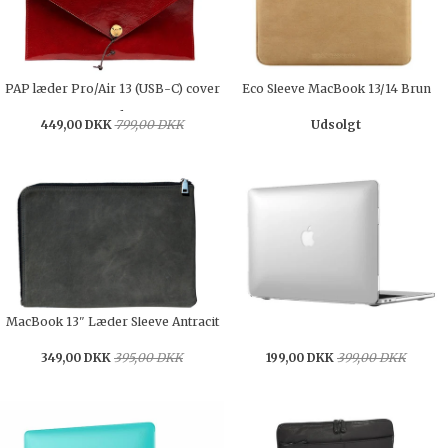
PAP læder Pro/Air 13 (USB-C) cover
Eco Sleeve MacBook 13/14 Brun
Rød
449,00 DKK
799,00 DKK
Udsolgt
MacBook 13" Læder Sleeve Antracit
HardShell Pro 13" (USB-C) - Clear
349,00 DKK
395,00 DKK
199,00 DKK
399,00 DKK