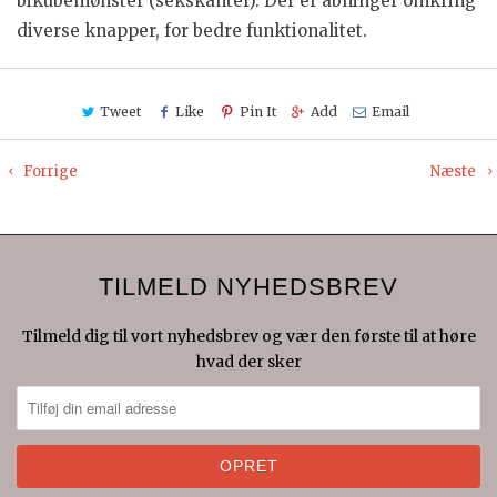
bikubemønster (sekskanter). Der er åbninger omkring
diverse knapper, for bedre funktionalitet.
Tweet
Like
Pin It
Add
Email
Forrige
Næste
TILMELD NYHEDSBREV
Tilmeld dig til vort nyhedsbrev og vær den første til at høre
hvad der sker