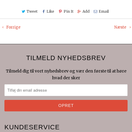
Tweet
Like
Pin It
Add
Email
Forrige
Næste
TILMELD NYHEDSBREV
Tilmeld dig til vort nyhedsbrev og vær den første til at høre
hvad der sker
KUNDESERVICE