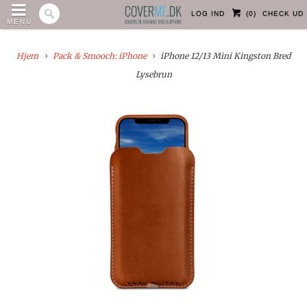
LOG IND
(
0
)
CHECK UD
MENU
Hjem
Pack & Smooch: iPhone
iPhone 12/13 Mini Kingston Bred
Lysebrun