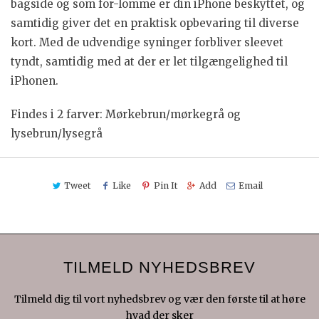
bagside og som for-lomme er din iPhone beskyttet, og
samtidig giver det en praktisk opbevaring til diverse
kort. Med de udvendige syninger forbliver sleevet
tyndt, samtidig med at der er let tilgængelighed til
iPhonen.
Findes i 2 farver: Mørkebrun/mørkegrå og
lysebrun/lysegrå
Tweet
Like
Pin It
Add
Email
TILMELD NYHEDSBREV
Tilmeld dig til vort nyhedsbrev og vær den første til at høre
hvad der sker