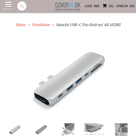
LOG IND
(
0
)
CHECK UD
MENU
Hjem
Produkter
Satechi USB-C Pro Hub m/ 4K HDMI