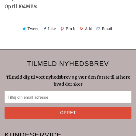
Op til 104MB/s
Tweet
Like
Pin It
Add
Email
TILMELD NYHEDSBREV
Tilmeld dig til vort nyhedsbrev og vær den første til at høre
hvad der sker
KUNDESERVICE