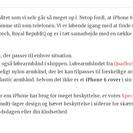
litet som vi selv går så meget op i. Netop fordi, at iPhone 6
samme stil som telefonen
.
Vi er løbende igang med at finde 
mooch, Royal RepubliQ og er i tæt samarbejde med en række
, der passer til enhver situation.
 vi også løbearmbånd i shoppen. Løbearmbåndet fra
Quadloc
ligt nylon armbånd, der let kan tilpasses til forskellige 
lastic armbånd. Selvom det ikke er et
iPhone 6 cover
i sin
or ens iPhone har brug for meget beskyttelse, er vores
Spe
ulti-lager design og hævet beskyttelse i siderne for skær
ejdsdagen eller din klodsethed.