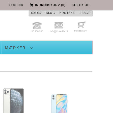
LOG IND
INDKØBSKURV
(
0
)
CHECK UD
OM OS
BLOG
KONTAKT
FRAGT
MÆRKER