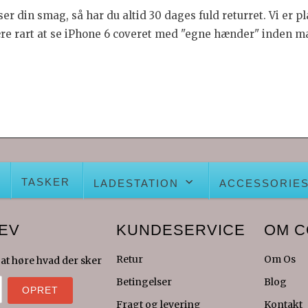
r din smag, så har du altid 30 dages fuld returret. Vi er pl
ære rart at se iPhone 6 coveret med "egne hænder" inden m
TASKER
LADESTATION
ACCESSORIE
EV
KUNDESERVICE
OM 
Retur
Om Os
 at høre hvad der sker
Betingelser
Blog
Fragt og levering
Kontakt