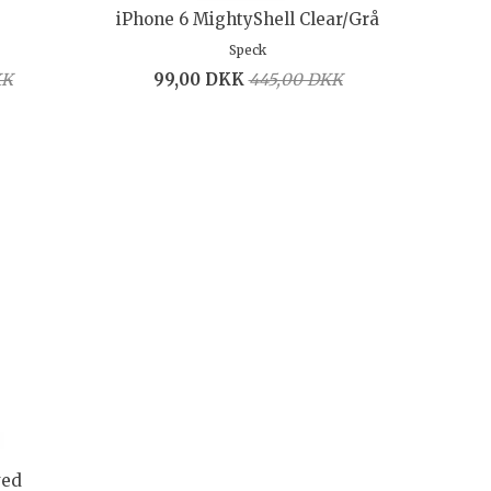
iPhone 6 MightyShell Clear/Grå
Speck
KK
99,00 DKK
445,00 DKK
ved