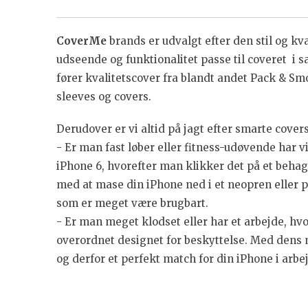
CoverMe
brands er udvalgt efter den stil og kva
udseende og funktionalitet passe til coveret i 
fører kvalitetscover fra blandt andet Pack & S
sleeves og covers.
Derudover er vi altid på jagt efter smarte covers
- Er man fast løber eller fitness-udøvende har
iPhone 6, hvorefter man klikker det på et behage
med at mase din iPhone ned i et neopren eller p
som er meget være brugbart.
- Er man meget klodset eller har et arbejde, hv
overordnet designet for beskyttelse. Med dens m
og derfor et perfekt match for din iPhone i arb