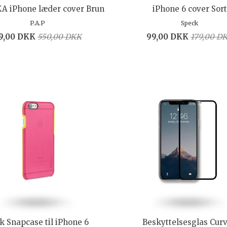
A iPhone læder cover Brun
iPhone 6 cover Sort
P.A.P
Speck
9,00 DKK
550,00 DKK
99,00 DKK
179,00 D
k Snapcase til iPhone 6
Beskyttelsesglas Cur