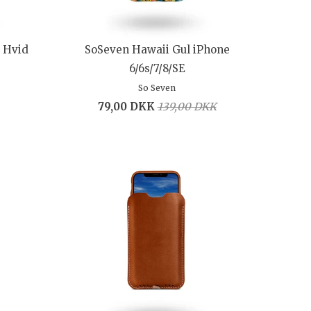
d Hvid
SoSeven Hawaii Gul iPhone
6/6s/7/8/SE
So Seven
79,00 DKK
139,00 DKK