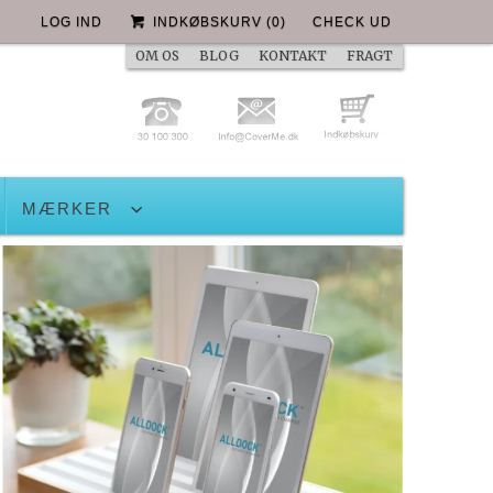
LOG IND
INDKØBSKURV
(
0
)
CHECK UD
OM OS
BLOG
KONTAKT
FRAGT
MÆRKER