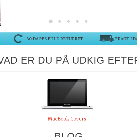
30 DAGES FULD RETURRET
FRAGT I D
VAD ER DU PÅ UDKIG EFTE
MacBook Covers
BLOG