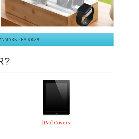
ANMARK FRA KR.29
R?
iPad Covers