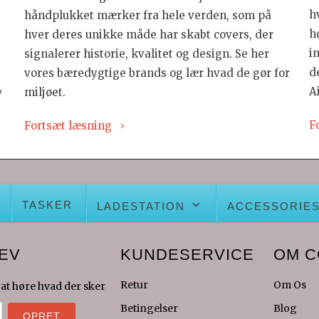
h
håndplukket mærker fra hele verden, som på
h
hver deres unikke måde har skabt covers, der
i
signalerer historie, kvalitet og design. Se her
d
vores bæredygtige brands og lær hvad de gør for
A
miljøet.
v
F
Fortsæt læsning
TASKER
LADESTATION
ACCESSORIE
EV
KUNDESERVICE
OM 
Retur
Om Os
 at høre hvad der sker
Betingelser
Blog