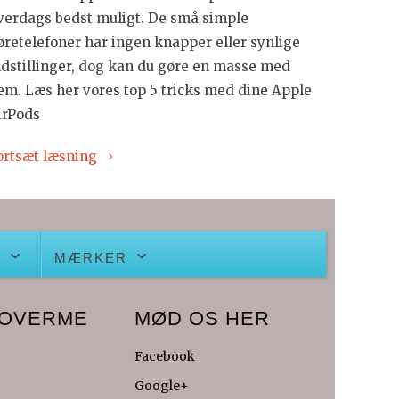
verdags bedst muligt. De små simple
øretelefoner har ingen knapper eller synlige
ndstillinger, dog kan du gøre en masse med
em. Læs her vores top 5 tricks med dine Apple
irPods
ortsæt læsning
S
MÆRKER
COVERME
MØD OS HER
Facebook
Google+