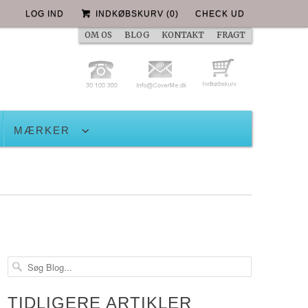
LOG IND
INDKØBSKURV
(
0
)
CHECK UD
OM OS
BLOG
KONTAKT
FRAGT
MÆRKER
TIDLIGERE ARTIKLER