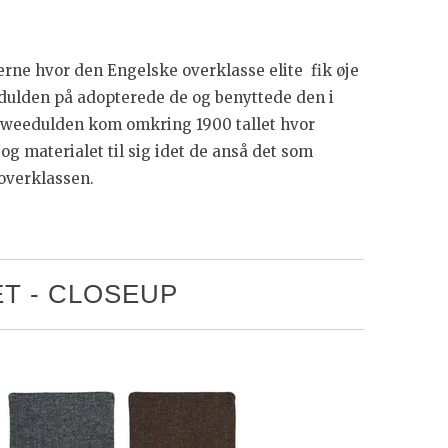
’erne hvor den Engelske overklasse elite fik øje
edulden på adopterede de og benyttede den i
 tweedulden kom omkring 1900 tallet hvor
g materialet til sig idet de anså det som
 overklassen.
T - CLOSEUP