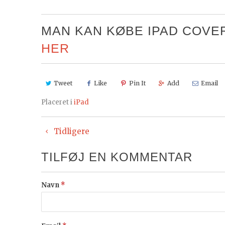
MAN KAN KØBE IPAD COVERE
HER
Tweet
Like
Pin It
Add
Email
Placeret i
iPad
Tidligere
TILFØJ EN KOMMENTAR
Navn
*