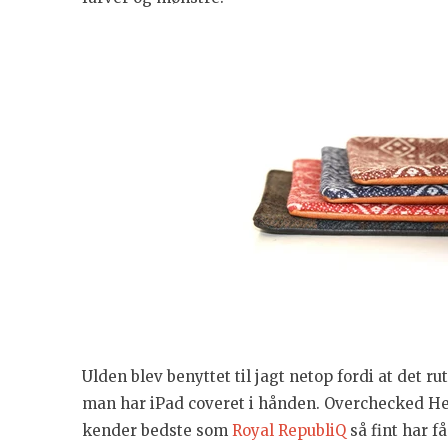
Ulden blev benyttet til jagt netop fordi at det rut
man har iPad coveret i hånden. Overchecked H
kender bedste som
Royal RepubliQ
så fint har f