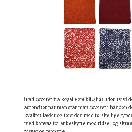
iPad coveret fra Royal RepubliQ har uden tvivl 
autencitet når man står man coveret i hånden 
kvalitet læder og forsiden med forskellige type
med kanvas for at beskytte mod ridser og skram
farver og mønstre.